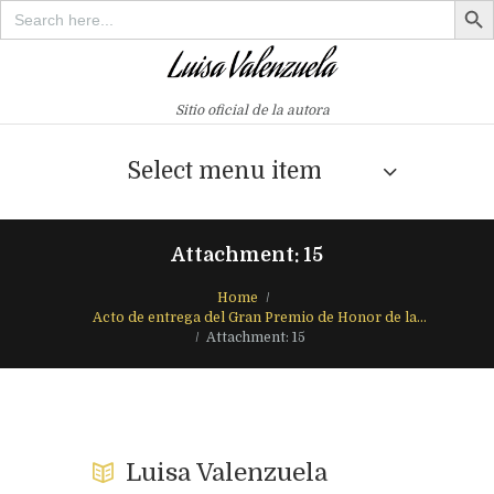
Search
for:
Sitio oficial de la autora
Select menu item
Attachment: 15
Home
Acto de entrega del Gran Premio de Honor de la...
Attachment: 15
Luisa Valenzuela