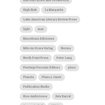
Harcourt Brace and Jovanovich
High Risk
La Margarita
Latin American Literary Review Press
light
mac
Macedonia Ediciones
Milo im Drava Verlag
Norma
North Point Press
Peter Lang
Pierluigi Perosini Editore
place
Planeta
Plaza y Janés
Publication Studio
Rios Ambiciosos
Seix Barral