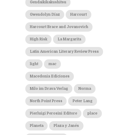
Gendaikikakushitsu
Gwendolyn Díaz
Harcourt
Harcourt Brace and Jovanovich
High Risk
La Margarita
Latin American Literary Review Press
light
mac
Macedonia Ediciones
Milo im Drava Verlag
Norma
North Point Press
Peter Lang
Pierluigi Perosini Editore
place
Planeta
Plaza y Janés