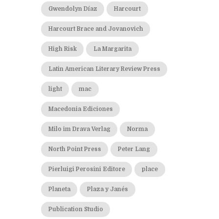
Gwendolyn Díaz
Harcourt
Harcourt Brace and Jovanovich
High Risk
La Margarita
Latin American Literary Review Press
light
mac
Macedonia Ediciones
Milo im Drava Verlag
Norma
North Point Press
Peter Lang
Pierluigi Perosini Editore
place
Planeta
Plaza y Janés
Publication Studio