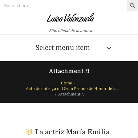
Search
for:
Sitio oficial de la autora
Select menu item
Attachment: 9
Home
Acto de entrega del Gran Premio de Honor de la...
Attachment: 9
La actriz María Emilia