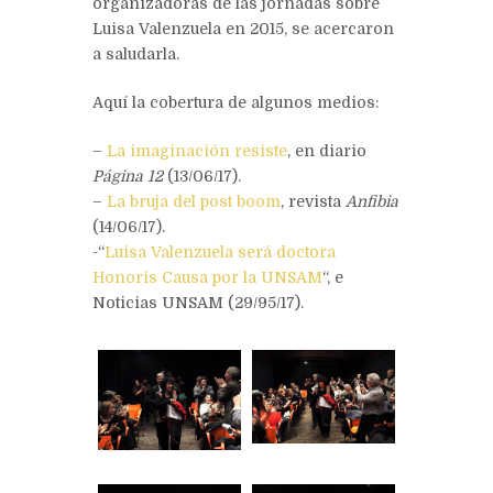
organizadoras de las jornadas sobre
Luisa Valenzuela en 2015, se acercaron
a saludarla.
Aquí la cobertura de algunos medios:
–
La imaginación resiste
, en diario
Página 12
(13/06/17).
–
La bruja del post boom
, revista
Anfibia
(14/06/17).
-“
Luisa Valenzuela será doctora
Honoris Causa por la UNSAM
“, e
Noticias UNSAM (29/95/17).