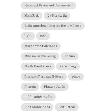
Harcourt Brace and Jovanovich
High Risk
La Margarita
Latin American Literary Review Press
light
mac
Macedonia Ediciones
Milo im Drava Verlag
Norma
North Point Press
Peter Lang
Pierluigi Perosini Editore
place
Planeta
Plaza y Janés
Publication Studio
Rios Ambiciosos
Seix Barral