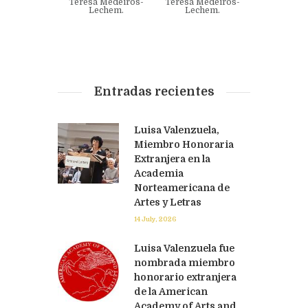
Teresa Medeiros-
Teresa Medeiros-
Lechem.
Lechem.
Entradas recientes
Luisa Valenzuela,
Miembro Honoraria
Extranjera en la
Academia
Norteamericana de
Artes y Letras
14 July, 2026
Luisa Valenzuela fue
nombrada miembro
honorario extranjera
de la American
Academy of Arts and