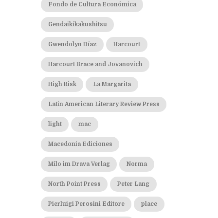
Fondo de Cultura Económica
Gendaikikakushitsu
Gwendolyn Díaz
Harcourt
Harcourt Brace and Jovanovich
High Risk
La Margarita
Latin American Literary Review Press
light
mac
Macedonia Ediciones
Milo im Drava Verlag
Norma
North Point Press
Peter Lang
Pierluigi Perosini Editore
place