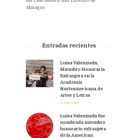
del Club Atlético San Lorenzo de
Almagro.
Entradas recientes
Luisa Valenzuela,
Miembro Honoraria
Extranjera en la
Academia
Norteamericana de
Artes y Letras
14 July, 2026
Luisa Valenzuela fue
nombrada miembro
honorario extranjera
de la American