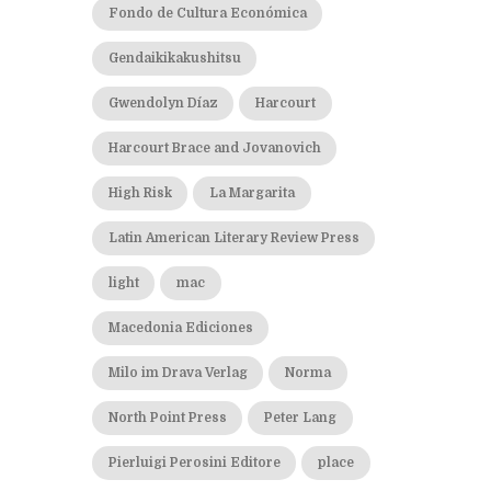
Fondo de Cultura Económica
Gendaikikakushitsu
Gwendolyn Díaz
Harcourt
Harcourt Brace and Jovanovich
High Risk
La Margarita
Latin American Literary Review Press
light
mac
Macedonia Ediciones
Milo im Drava Verlag
Norma
North Point Press
Peter Lang
Pierluigi Perosini Editore
place