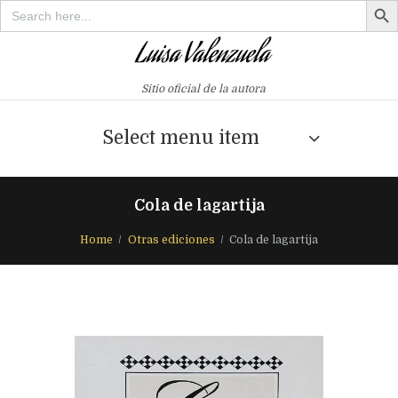
Search
for:
Sitio oficial de la autora
Select menu item
Cola de lagartija
Home
Otras ediciones
Cola de lagartija