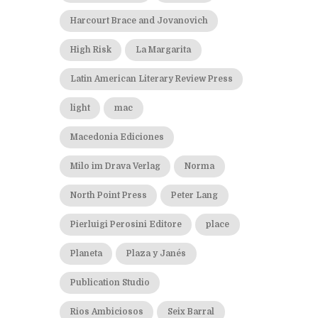
Harcourt Brace and Jovanovich
High Risk
La Margarita
Latin American Literary Review Press
light
mac
Macedonia Ediciones
Milo im Drava Verlag
Norma
North Point Press
Peter Lang
Pierluigi Perosini Editore
place
Planeta
Plaza y Janés
Publication Studio
Rios Ambiciosos
Seix Barral