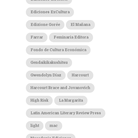
Ediciones ExCultura
Edizione Gorée
El Mañana
Farrar
Feminaria Editora
Fondo de Cultura Económica
Gendaikikakushitsu
Gwendolyn Díaz
Harcourt
Harcourt Brace and Jovanovich
High Risk
La Margarita
Latin American Literary Review Press
light
mac