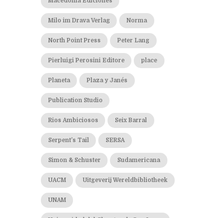
Macedonia Ediciones
Milo im Drava Verlag
Norma
North Point Press
Peter Lang
Pierluigi Perosini Editore
place
Planeta
Plaza y Janés
Publication Studio
Rios Ambiciosos
Seix Barral
Serpent’s Tail
SERSA
Simon & Schuster
Sudamericana
UACM
Uitgeverij Wereldbibliotheek
UNAM