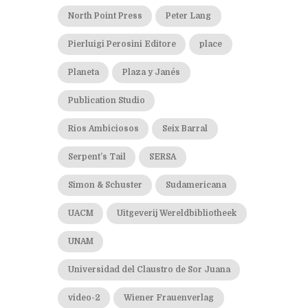
North Point Press
Peter Lang
Pierluigi Perosini Editore
place
Planeta
Plaza y Janés
Publication Studio
Rios Ambiciosos
Seix Barral
Serpent’s Tail
SERSA
Simon & Schuster
Sudamericana
UACM
Uitgeverij Wereldbibliotheek
UNAM
Universidad del Claustro de Sor Juana
video-2
Wiener Frauenverlag