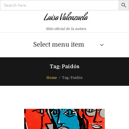
Search
for:
Sitio oficial de la autora
Select menu item
Tag: Paidós
Home
Tag: Paidós