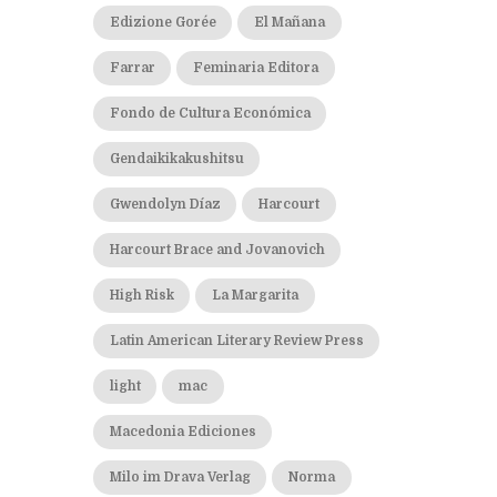
Edizione Gorée
El Mañana
Farrar
Feminaria Editora
Fondo de Cultura Económica
Gendaikikakushitsu
Gwendolyn Díaz
Harcourt
Harcourt Brace and Jovanovich
High Risk
La Margarita
Latin American Literary Review Press
light
mac
Macedonia Ediciones
Milo im Drava Verlag
Norma