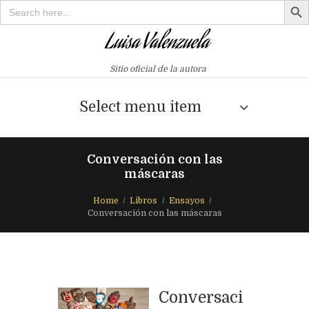
Search
for:
Sitio oficial de la autora
Select menu item
Conversación con las
máscaras
Home
Libros
Ensayos
Conversación con las máscaras
Conversaci