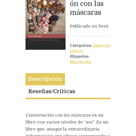
ón con las
máscaras
Siguiente
Zoorpresas y 
Publicado en Perú.
Categorías:
Ensayos
,
Libros
Etiquetas:
Micrópolis
Descripción
Reseñas/Críticas
Conversación con las máscaras
es un
libro con varios niveles de “ser”. Es un
libro que, aunque la extraordinaria
información que ofrece corresponde a