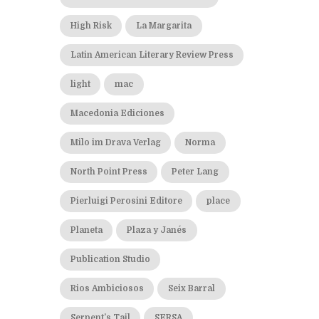
High Risk
La Margarita
Latin American Literary Review Press
light
mac
Macedonia Ediciones
Milo im Drava Verlag
Norma
North Point Press
Peter Lang
Pierluigi Perosini Editore
place
Planeta
Plaza y Janés
Publication Studio
Rios Ambiciosos
Seix Barral
Serpent’s Tail
SERSA