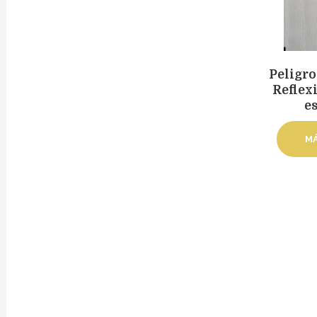
Peligro
Reflex
e
MÁ