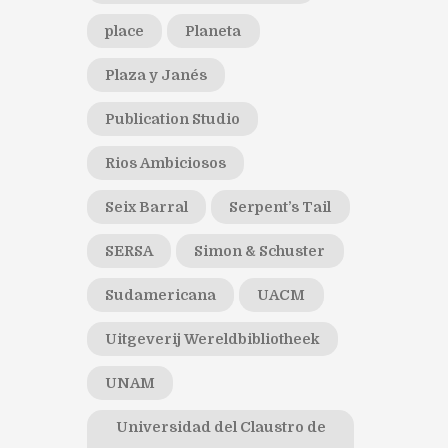
place
Planeta
Plaza y Janés
Publication Studio
Rios Ambiciosos
Seix Barral
Serpent’s Tail
SERSA
Simon & Schuster
Sudamericana
UACM
Uitgeverij Wereldbibliotheek
UNAM
Universidad del Claustro de