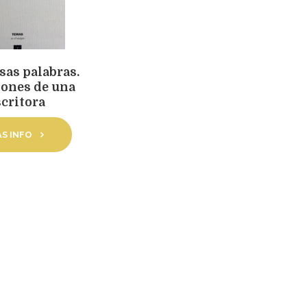
sas palabras.
iones de una
scritora
S INFO