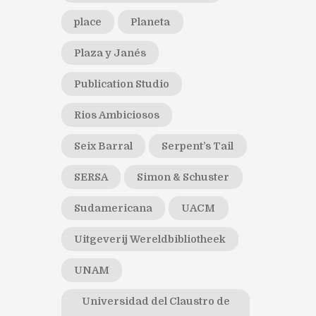
place
Planeta
Plaza y Janés
Publication Studio
Rios Ambiciosos
Seix Barral
Serpent’s Tail
SERSA
Simon & Schuster
Sudamericana
UACM
Uitgeverij Wereldbibliotheek
UNAM
Universidad del Claustro de