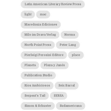
Latin American Literary Review Press
light
mac
Macedonia Ediciones
Milo im Drava Verlag
Norma
North Point Press
Peter Lang
Pierluigi Perosini Editore
place
Planeta
Plaza y Janés
Publication Studio
Rios Ambiciosos
Seix Barral
Serpent’s Tail
SERSA
Simon & Schuster
Sudamericana