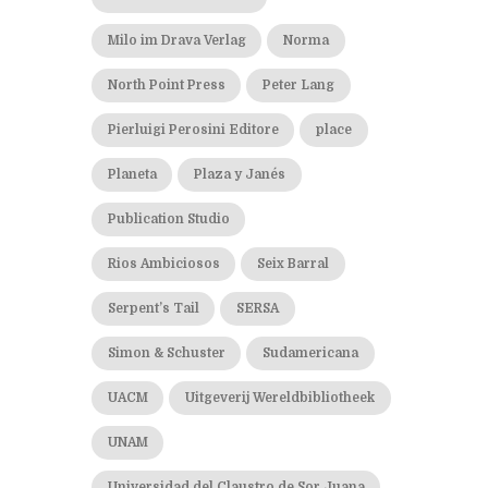
Milo im Drava Verlag
Norma
North Point Press
Peter Lang
Pierluigi Perosini Editore
place
Planeta
Plaza y Janés
Publication Studio
Rios Ambiciosos
Seix Barral
Serpent’s Tail
SERSA
Simon & Schuster
Sudamericana
UACM
Uitgeverij Wereldbibliotheek
UNAM
Universidad del Claustro de Sor Juana