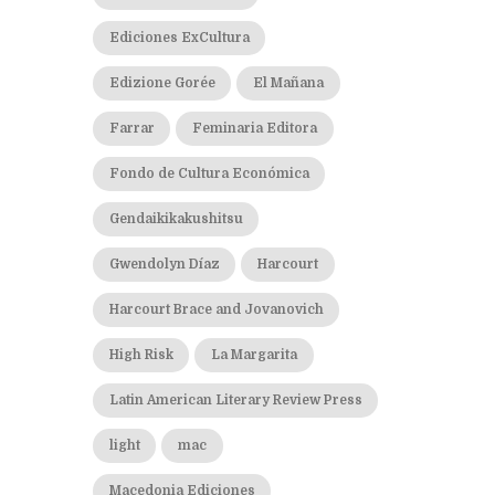
Ediciones ExCultura
Edizione Gorée
El Mañana
Farrar
Feminaria Editora
Fondo de Cultura Económica
Gendaikikakushitsu
Gwendolyn Díaz
Harcourt
Harcourt Brace and Jovanovich
High Risk
La Margarita
Latin American Literary Review Press
light
mac
Macedonia Ediciones