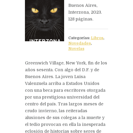
Buenos Aires,
Siguiente
Interzona, 2023.
Los tiempos det
128 páginas.
Categorías:
Libros
,
Novedades
,
Novelas
Greenwich Village, New York, fin de los
años sesenta. Con algo del D.F. y de
Buenos Aires. La joven Luisa
Valenzuela arriba a Estados Unidos
con una beca para escritores otorgada
por una prestigiosa universidad del
centro del país. Tras largos meses de
crudo invierno, las reiteradas
alusiones de sus colegas a la muerte y
el tedio provocan en ella la inesperada
eclosión de historias sobre seres de