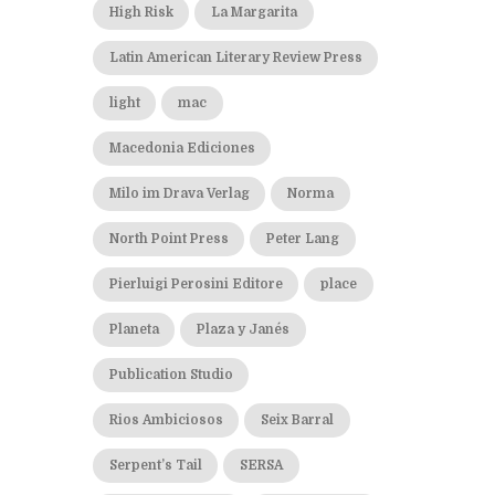
High Risk
La Margarita
Latin American Literary Review Press
light
mac
Macedonia Ediciones
Milo im Drava Verlag
Norma
North Point Press
Peter Lang
Pierluigi Perosini Editore
place
Planeta
Plaza y Janés
Publication Studio
Rios Ambiciosos
Seix Barral
Serpent’s Tail
SERSA