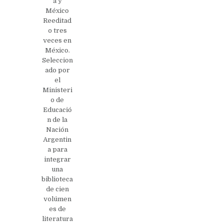
a y
México
Reeditad
o tres
veces en
México.
Seleccion
ado por
el
Ministeri
o de
Educació
n de la
Nación
Argentin
a para
integrar
una
biblioteca
de cien
volúmen
es de
literatura