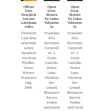
Offene
Open
Open
Tore.
Door.
Door.
Geschich
Stories
Stories
ten aus
by Luisa
by Luisa
Lateinam
Valenzue
Valenzue
erika
la
la
Übersetz
Translate
Translate
t aus dem
d by
d by
argentini
Hortense
Hortense
schen
Carpenti
Carpenti
Spanisch
er, J.
er, J.
von Erna
Jorge
Jorge
Pfeiffer.
Castello,
Castello,
Viena:
Helen
Helen
Wiener
Lane,
Lane,
Frauenve
Christop
Christop
rlag,
her
her
1996.
Leland,
Leland,
Margaret
Margaret
Sayers
Sayers
Peden
Peden
and David
and David