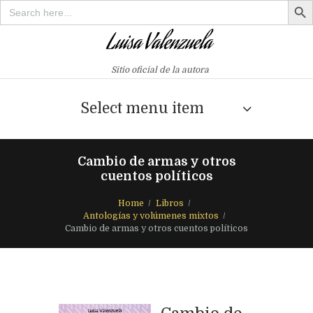
Search
for:
Sitio oficial de la autora
Select menu item
Cambio de armas y otros
cuentos políticos
Home
Libros
Antologías y volúmenes mixtos
Cambio de armas y otros cuentos políticos