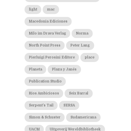
light
mac
Macedonia Ediciones
Milo im Drava Verlag
Norma
North Point Press
Peter Lang
Pierluigi Perosini Editore
place
Planeta
Plaza y Janés
Publication Studio
Rios Ambiciosos
Seix Barral
Serpent’s Tail
SERSA
Simon & Schuster
Sudamericana
UACM
Uitgeverij Wereldbibliotheek