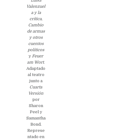
Luisa
Valenzuel
a y la
crítica
,
Cambio
de armas
y otros
cuentos
políticos
y
Feuer
am Wort
.
Adaptado
al teatro
junto a
Cuarta
Versión
por
Sharon
Peel y
Samantha
Bond.
Represe
ntado en