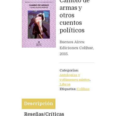
Cambio de
armas y
otros
Siguiente
cuentos
Trilogía de los baj
políticos
Buenos Aires:
Ediciones Colihue,
2015.
Categorías:
Antologías y
volúmenes mixtos
,
Libros
Etiquetas:
Colihue
Descripción
Reseñas/Críticas